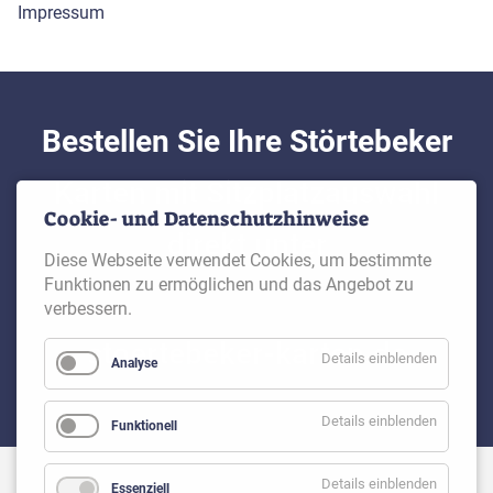
Impressum
Bestellen Sie Ihre Störtebeker
Karten mit Sitzplatzauswahl
Cookie- und Datenschutzhinweise
direkt unter
Diese Webseite verwendet Cookies, um bestimmte
Funktionen zu ermöglichen und das Angebot zu
verbessern.
stoertebeker-karten.de
Details einblenden
Analyse
Details einblenden
Funktionell
Details einblenden
Essenziell