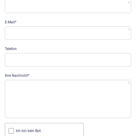
Pflichtfeld
E-Mail
*
Telefon
Pflichtfeld
Ihre Nachricht
*
Ich bin kein Bot.