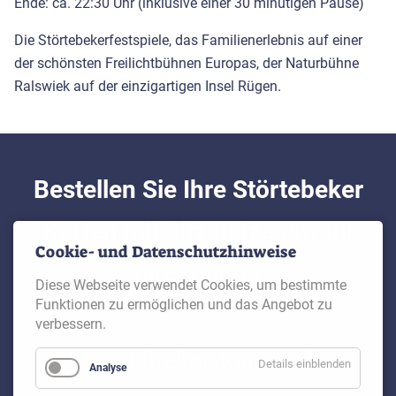
Ende: ca. 22:30 Uhr (inklusive einer 30 minütigen Pause)
Die Störtebekerfestspiele, das Familienerlebnis auf einer
der schönsten Freilichtbühnen Europas, der Naturbühne
Ralswiek auf der einzigartigen Insel Rügen.
Bestellen Sie Ihre Störtebeker
Karten mit Sitzplatzauswahl
Cookie- und Datenschutzhinweise
direkt unter
Diese Webseite verwendet Cookies, um bestimmte
Funktionen zu ermöglichen und das Angebot zu
verbessern.
stoertebeker-karten.de
Details einblenden
Analyse